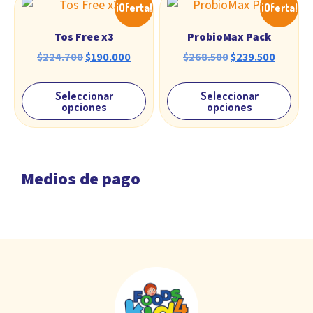
¡Oferta!
¡Oferta!
Tos Free x3
ProbioMax Pack
$
224.700
$
190.000
$
268.500
$
239.500
Seleccionar
Seleccionar
opciones
opciones
Medios de pago