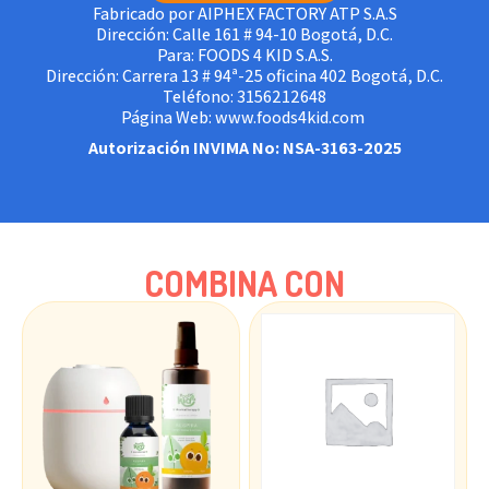
Fabricado por AIPHEX FACTORY ATP S.A.S
Dirección: Calle 161 # 94-10 Bogotá, D.C.
Para: FOODS 4 KID S.A.S.
Dirección: Carrera 13 # 94ª-25 oficina 402 Bogotá, D.C.
Teléfono: 3156212648
Página Web: www.foods4kid.com
Autorización INVIMA No: NSA-3163-2025
COMBINA CON