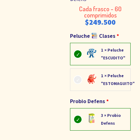
Cada frasco - 60
comprimidos
$
249.500
Peluche
Clases
1 × Peluche
"ESCUDITO"
1 × Peluche
"ESTOMAGUITO"
Probio Defens
3 × Probio
Defens