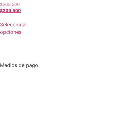
$
268.500
$
239.500
Seleccionar
opciones
Medios de pago