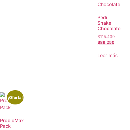
Pedi
Shake
Chocolate
$
115.430
$
89.250
Leer más
¡Oferta!
ProbioMax
Pack