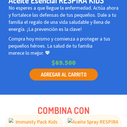
Aceite Esencial RESPIRA KIDS
No esperes a que llegue la enfermedad. Actúa ahora
y fortalece las defensas de tus pequeños. Dale a tu
familia el regalo de una vida saludable y llena de
energía. ¡La prevención es la clave!
Compra hoy mismo y comienza a proteger a tus
pequeños héroes. La salud de tu familia
merece lo mejor. 💖
$
69.500
AGREGAR AL CARRITO
COMBINA CON