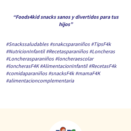
“Foods4kid snacks sanos y divertidos para tus
hijos”
#Snackssaludables #snakcsparaniños #TipsF4k
#NutricionInfantil #Recetasparaniños #Loncheras
#Loncherasparaniños #loncheraescolar
#loncherasF4K #AlimentacionInfantil #RecetasF4k
#comidaparaniños #snacksF4k #mamaF4K
#alimentacioncomplementaria