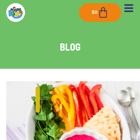
$
0
BLOG